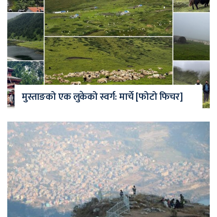
मुस्ताङको एक लुकेको स्वर्ग: मार्चे [फोटो फिचर]