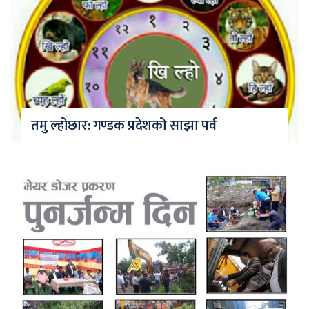
तमु ल्होछार: गण्डक प्रदेशको साझा पर्व