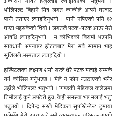
अर्कासँग मागेर हजुरलाई ल्याइदिएको’ भन्नुभयो ।
भोलिपल्ट बिहानै मित्र जगत कार्कीले आफ्नै घरबाट
पानी तताएर ल्याइदिनुभयो । पानी नपिएको पनि १२
घण्टा भइसकेको थियो । जगतले पटक–पटक आएर मेरो
औषधि ल्याइदिनुभयो । म कोभिडको बिरामी भएपनि
सावधानी अपनाएर होटलबाट मेरा सबै सामान भाइ
सुशिलले अस्पताल ल्याइदियो ।
हस्पिटलका लक्ष्मण शर्मा सरले धेरै पटक मलाई सम्पर्क
गर्ने कोसिस गर्नुभएछ । मैले नै फोन नउठाएको भनेर
उहाँले भोलिपल्ट भन्नुभयो । ‘गण्डकी मेडिकल कलेजमा
तिमीलाई कुनै अफ्ठेरो हुन्न, केही समस्या भए मलाई भन्नु’
भन्नुभयो । दिपेन्द्र सरले मेडिकल सुपरिटेन्डेन्ट टुमाया
घलेसँग मेरो उपचारको सबै व्यवस्थापन गरिसक्नुभएको