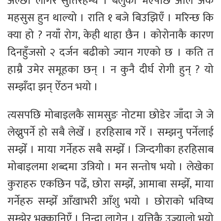
अल्छी लागेर सुतिरहन्थेँ । बेलुकी भएपछि अलि अर्कै
महसुस हुन थाल्यो । राति १ बजे बिउझिएँ । मरिन्छ कि
क्या हो ? नयाँ रोग, केही थाहा छैन । कोरोनाकै कारण
दिनहुँजसो २ दर्जन बढीको ज्यान गएको छ । कति त
हाम्रै उमेर समूहका छन् । न कुनै दीर्घ रोगी हुन् ? यो
सम्झँदा झन् ऐँठन भयो ।
त्यसपछि मोबाइलकै सामसुङ नोटमा छोडेर जाँदा जे जे
लेख्नुपर्ने हो सबै लेखेँ । हरहिसाब गरेँ । सम्झनु पर्नेलाई
सम्झेँ । माया गर्नेहरु सबै सम्झेँ । जिन्दगीका हरहिसाब
मोबाइलमा शब्दमा उत्रियो । मन सन्तोष भयो । लेखेका
कुराहरु एकछिन पढेँ, छोरा सम्झेँ, आमाबा सम्झेँ, माया
गर्नेहरु सम्झेँ आँखाभरी आँशु भयो । छोराको भविष्य
सम्झेर भक्कानिएँ । निन्द्रा लागेन । यत्तिकै उज्यालो भयो