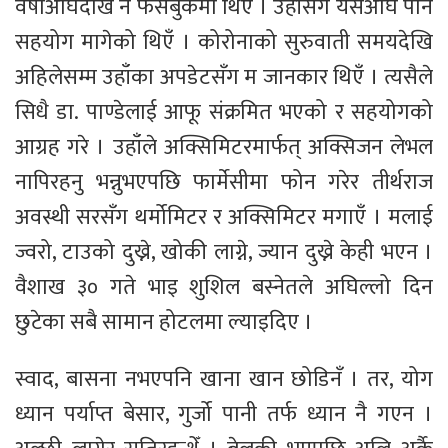
वर्षौअघिदेखि नै फेसबुकमा थिएँ । उहाँसँग यसअघि पनि
सहयोग मागेको थिएँ । कोरोनाको सुरुवाती समयदेखि
अहिलेसम्म उहाँका अपडेटसँग म जानकार थिएँ । त्यसैले
सिधै डा. पाण्डेलाई आफू संक्रमित भएको र सहयोगको
आग्रह गरे । उहाँले अक्सिमिटरमार्फत् अक्सिजन लेभल
नापिरहनु भन्नुभएपछि फार्मेसीमा फोन गरेर तीर्थराज
अवस्थी सरसँग थर्मोमिटर र अक्सिमिटर मगाएँ । मलाई
ज्वरो, टाउको दुख्ने, खोकी लाग्ने, ज्यान दुख्ने केही भएन ।
वैशाख ३० गते भाइ शुशिल बस्नेतले अघिल्लो दिन
छुटेका सबै सामान होटलमा ल्याइदिए ।
स्वाद, बासना नभएपनि खाना खान छोडिनँ । तर, योग
ध्यान पर्याप्त बेसार, गुर्जो पानी तर्फ ध्यान नै गएन ।