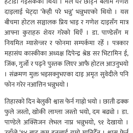
हेटौंडा गइसकेको थियो । मैले घर छाड्ने बेलामै गणेश
दाइलाई भेट्दा ‘केही परे भन्नु’ भन्नुभएको थियो । यस
बीचमा होटल सञ्चालक प्रिय भाइ र गणेश दाइसँग मात्र
आफ्ना कुराहरु शेयर गरेको थिएँ । डा. पाण्डेसँग म
नियमित म्यासेन्जर र फोनमा सम्पर्कमा रहेँ । पत्रकार
महासंघ कास्कीका अध्यक्ष दिपेन्द्र श्रेष्ठ सर भिटामिन ई,
जिंक, गुर्जो र पढ्ने पुस्तक लिएर आफै होटल आउनुभयो
। संक्रमण मुक्त भइसक्नुभएका दाइ अमृत सुवेदीले पनि
फोन गरेर नआत्तिन भन्नुभयो ।
तिहारको दिन बेलुकी श्वास फेर्न गाह्रो भयो । छाती ढक्क
फुले जस्तो, खोकी लाग्ला जस्तो भयो, दम बढ्यो । डा.
पाण्डेले अक्सिजन लेभल नाप्न भन्नुभयो, ९१ देखायो ।
उहाँले ‘९४ बाट कम हुनुलाई राम्रो मानिदैँन । श्वास फेर्न