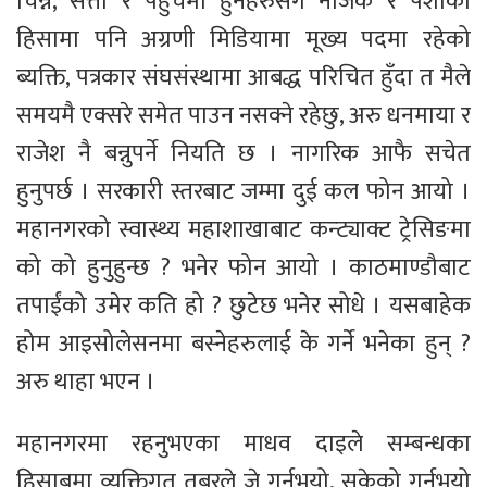
चिन्ने, सत्ता र पहुँचमा हुनेहरुसँग नजिक र पेशाको
हिसामा पनि अग्रणी मिडियामा मूख्य पदमा रहेको
ब्यक्ति, पत्रकार संघसंस्थामा आबद्ध परिचित हुँदा त मैले
समयमै एक्सरे समेत पाउन नसक्ने रहेछु, अरु धनमाया र
राजेश नै बन्नुपर्ने नियति छ । नागरिक आफै सचेत
हुनुपर्छ । सरकारी स्तरबाट जम्मा दुई कल फोन आयो ।
महानगरको स्वास्थ्य महाशाखाबाट कन्ट्याक्ट ट्रेसिङमा
को को हुनुहुन्छ ? भनेर फोन आयो । काठमाण्डौबाट
तपाईंको उमेर कति हो ? छुटेछ भनेर सोधे । यसबाहेक
होम आइसोलेसनमा बस्नेहरुलाई के गर्ने भनेका हुन् ?
अरु थाहा भएन ।
महानगरमा रहनुभएका माधव दाइले सम्बन्धका
हिसाबमा व्यक्तिगत तबरले जे गर्नुभयो, सकेको गर्नुभयो