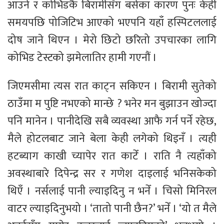
आउने र कोभिडकै बिरामीसँग बसेका कारण पुनः केही
समयपछि पोजिटिभ आएको भएपनि यहाँ हस्पिटललाई
दोष जाने थिएन । मेरो छिटो छरितो उपचारका लागि
कोभिड टेस्टको झमेलातिर हामी गएनौं ।
जिएमसीमा त्यस रात काट्न सकिएन । बिरामी सुतेको
ठाउँमा म पुष्टि नभएको मान्छे ? भनेर मन बुझाउन खोज्दा
पनि मानेन । पानीदेखि सबै व्यवस्था आफै गर्न पर्ने रहेछ,
मैले होटलबाट जाने बेला केही लगेको थिइनँ । त्यही
हटब्याग काखी च्यापेर रात काटेँ । राति नै त्यहाँको
अवस्थाबारे दिपेन्द्र सर र गणेश दाइलाई भनिसकेको
थिएँ । नर्सलाई पानी ल्याइदिनु न भनेँ । चिसो मिनिरल
वाटर ल्याइदिनुभयो । ‘तातो पानी छैन?’ भनेँ । ‘यो त मैले