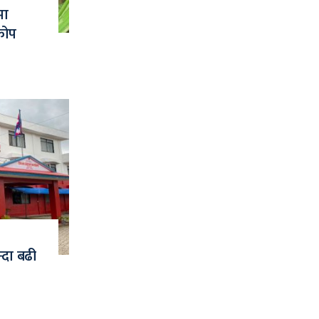
मा
कोप
्दा बढी