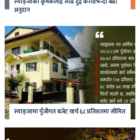
स्याङ्जाका कृषकलाई साढे दुई करोडभन्दा बढी
अनुदान
स्याङ्जामा पुँजीगत बजेट खर्च ६८ प्रतिशतमा सीमित