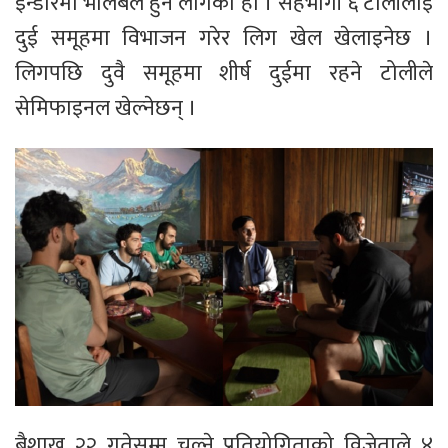
इन्डोरमा भलिबल हुन लागेको हो । सहभागी ६ टोलीलाई
दुई समूहमा विभाजन गरेर लिग खेल खेलाइनेछ ।
लिगपछि दुवै समूहमा शीर्ष दुईमा रहने टोलीले
सेमिफाइनल खेल्नेछन् ।
बैशाख २२ गतेसम्म चल्ने प्रतियोगिताको विजेताले ४