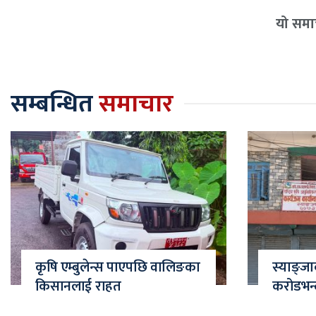
यो समाच
सम्बन्धित
समाचार
कृषि एम्बुलेन्स पाएपछि वालिङका
स्याङ्ज
किसानलाई राहत
करोडभन्