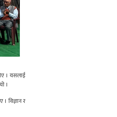
थिए । यसलाई
ियो ।
 । विज्ञान र