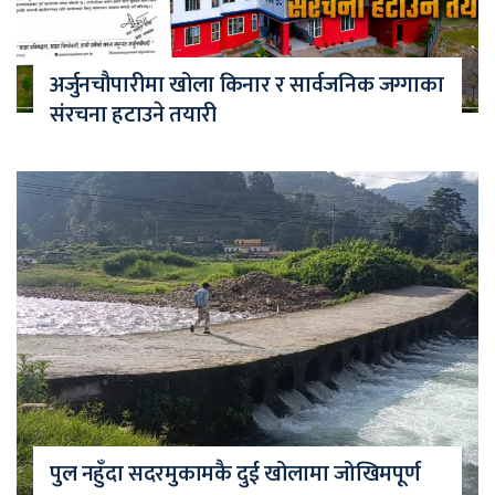
अर्जुनचौपारीमा खोला किनार र सार्वजनिक जग्गाका
संरचना हटाउने तयारी
पुल नहुँदा सदरमुकामकै दुई खोलामा जोखिमपूर्ण