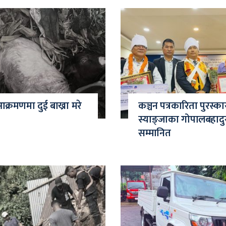
्रमणमा दुई बाख्रा मरे
कञ्चन पत्रकारिता पुरस्क
स्याङ्जाका गोपालबहादु
सम्मानित