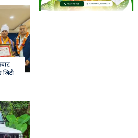
ारबाट
र जिटी