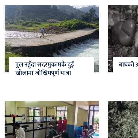
पुल नहुँदा सदरमुकामकै दुई
बाघको आक
खोलामा जोखिमपूर्ण यात्रा