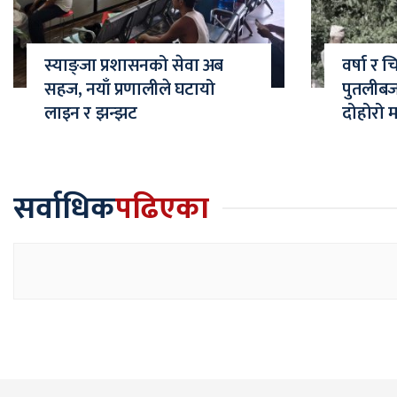
स्याङ्जा प्रशासनको सेवा अब
वर्षा र 
सहज, नयाँ प्रणालीले घटायो
पुतलीब
लाइन र झन्झट
दोहोरो 
सर्वाधिक
पढिएका