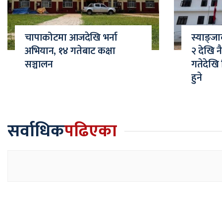
चापाकोटमा आजदेखि भर्ना
स्याङ्ज
अभियान, १४ गतेबाट कक्षा
२ देखि न
सञ्चालन
गतेदेखि
हुने
सर्वाधिक
पढिएका