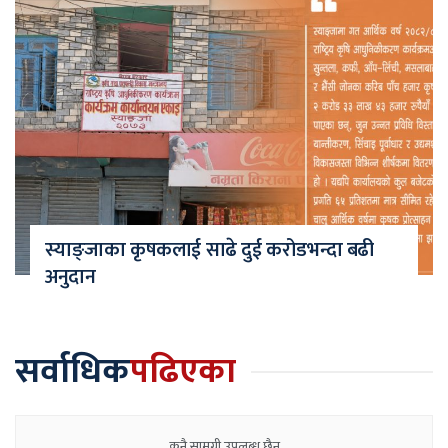
स्याङ्जाका कृषकलाई साढे दुई करोडभन्दा बढी
अनुदान
सर्वाधिक
पढिएका
कुनै सामग्री उपलब्ध छैन