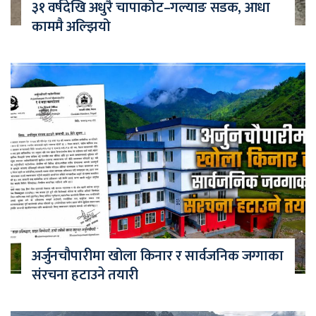
३१ वर्षदेखि अधुरै चापाकोट–गल्याङ सडक, आधा
काममै अल्झियो
अर्जुनचौपारीमा खोला किनार र सार्वजनिक जग्गाका
संरचना हटाउने तयारी