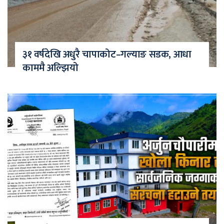
३१ वर्षदेखि अधुरै चापाकोट–गल्याङ सडक, आधा
काममै अल्झियो