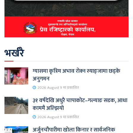
भर्खरै
ग्यासमा कृत्रिम अभाव रोक्न स्याङ्जामा छड्के
अनुगमन
2026 August 9 मा प्रकाशित
३१ वर्षदेखि अधुरै चापाकोट–गल्याङ सडक, आधा
काममै अल्झियो
2026 August 9 मा प्रकाशित
अर्जुनचौपारीमा खोला किनार र सार्वजनिक