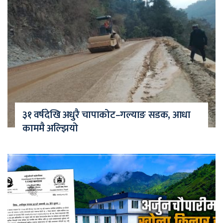
३१ वर्षदेखि अधुरै चापाकोट–गल्याङ सडक, आधा
काममै अल्झियो