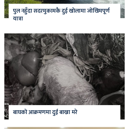
पुल नहुँदा सदरमुकामकै दुई खोलामा जोखिमपूर्ण
यात्रा
बाघको आक्रमणमा दुई बाख्रा मरे