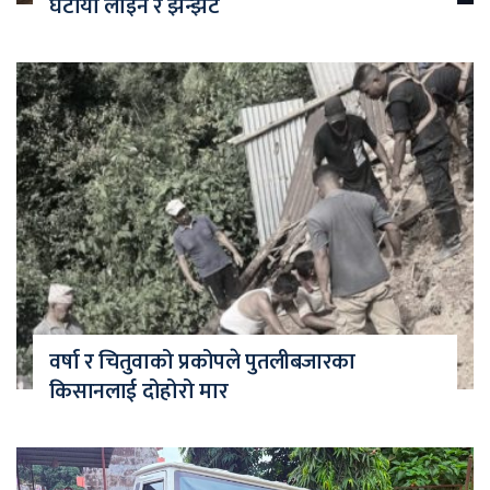
घटायो लाइन र झन्झट
वर्षा र चितुवाको प्रकोपले पुतलीबजारका
किसानलाई दोहोरो मार