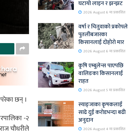
घटायो लाइन र झन्झट
2026 August 6 मा प्रकाशित
वर्षा र चितुवाको प्रकोपले
पुतलीबजारका
किसानलाई दोहोरो मार
2026 August 6 मा प्रकाशित
कृषि एम्बुलेन्स पाएपछि
वालिङका किसानलाई
राहत
2026 August 5 मा प्रकाशित
परेका छन् ।
स्याङ्जाका कृषकलाई
साढे दुई करोडभन्दा बढी
गरपालिका -२
अनुदान
 राज चौधरीले
2026 August 4 मा प्रकाशित