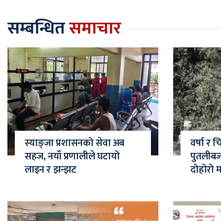
सम्बन्धित
समाचार
स्याङ्जा प्रशासनको सेवा अब
वर्षा र 
सहज, नयाँ प्रणालीले घटायो
पुतलीब
लाइन र झन्झट
दोहोरो 