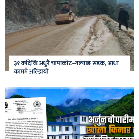
३१ वर्षदेखि अधुरै चापाकोट–गल्याङ सडक, आधा
काममै अल्झियो