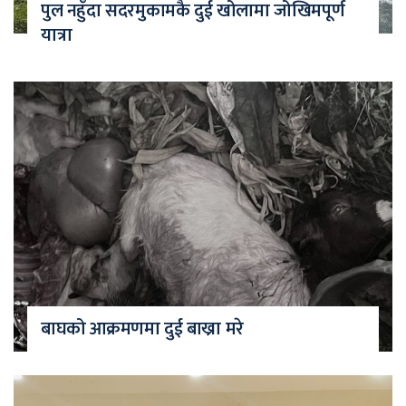
पुल नहुँदा सदरमुकामकै दुई खोलामा जोखिमपूर्ण
यात्रा
बाघको आक्रमणमा दुई बाख्रा मरे