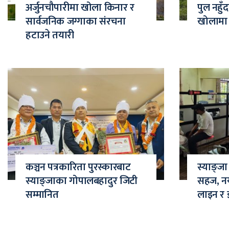
अर्जुनचौपारीमा खोला किनार र
पुल नहुँ
सार्वजनिक जग्गाका संरचना
खोलामा ज
हटाउने तयारी
कञ्चन पत्रकारिता पुरस्कारबाट
स्याङ्ज
स्याङ्जाका गोपालबहादुर जिटी
सहज, नया
सम्मानित
लाइन र 