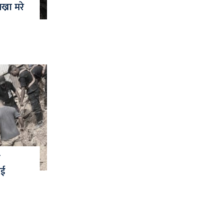
्रा मरे
े
ाई