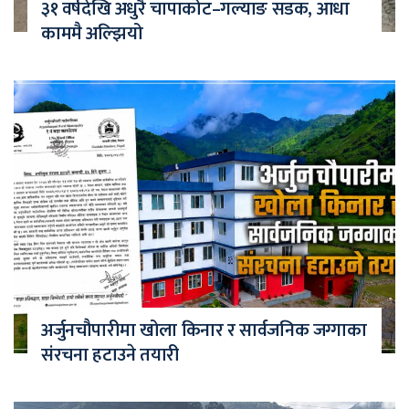
३१ वर्षदेखि अधुरै चापाकोट–गल्याङ सडक, आधा
काममै अल्झियो
अर्जुनचौपारीमा खोला किनार र सार्वजनिक जग्गाका
संरचना हटाउने तयारी