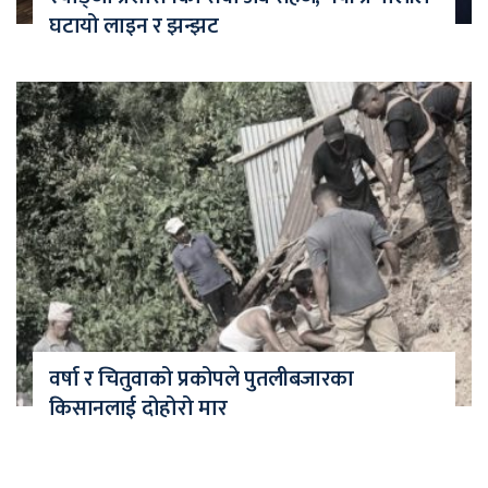
घटायो लाइन र झन्झट
वर्षा र चितुवाको प्रकोपले पुतलीबजारका
किसानलाई दोहोरो मार