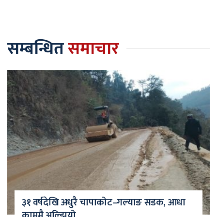
सम्बन्धित
समाचार
३१ वर्षदेखि अधुरै चापाकोट–गल्याङ सडक, आधा
काममै अल्झियो