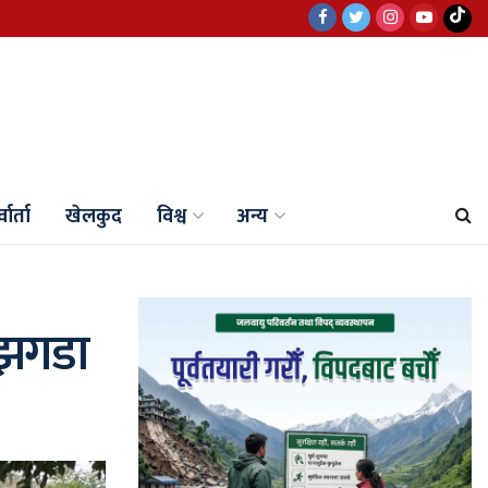
वार्ता
खेलकुद
विश्व
अन्य
ण झगडा