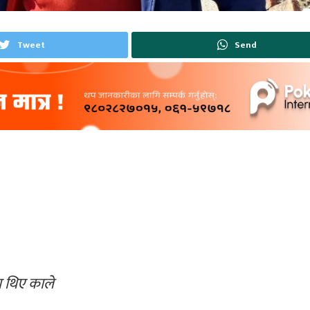
Tweet
Send
का थिए काले