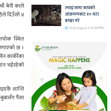
थी बेनी काले
स्याङ्जामा बाघको
हिले दिउँसो ४
आक्रमणबाट १० वटा
बाख्रा मरे
2026 August 4 मा प्रकाशित
लनचोक स्थित
ा लगाएको छ ।
विन कार्कीका
्धान भईरहेको
ाइडकै शान्ति
बुबासँग पैसा