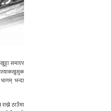
खुट्टा समाएर
 खस्याकखुसुक
भागम् भन्दा
राख्ने ठाउँमा