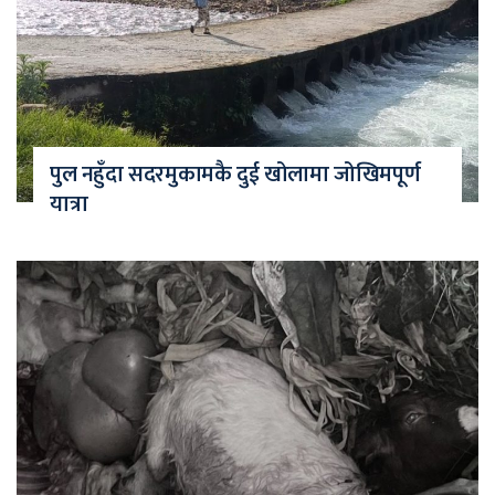
पुल नहुँदा सदरमुकामकै दुई खोलामा जोखिमपूर्ण
यात्रा