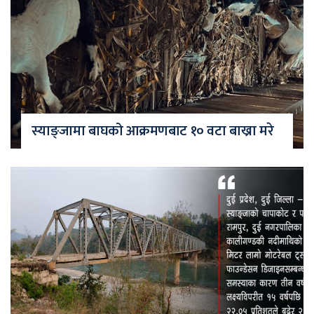
स्याङ्जामा बाघको आक्रमणबाट १० वटा बाख्रा मरे