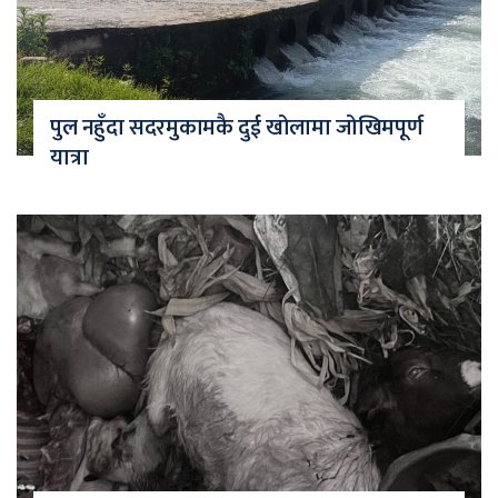
पुल नहुँदा सदरमुकामकै दुई खोलामा जोखिमपूर्ण
यात्रा