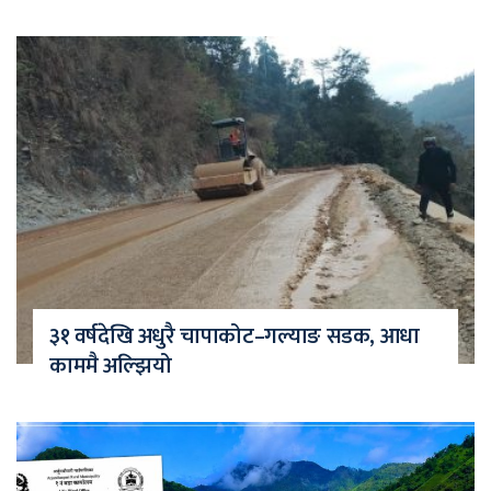
३१ वर्षदेखि अधुरै चापाकोट–गल्याङ सडक, आधा
काममै अल्झियो