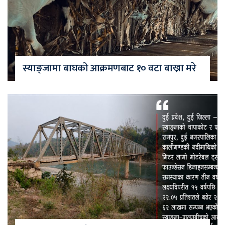
स्याङ्जामा बाघको आक्रमणबाट १० वटा बाख्रा मरे