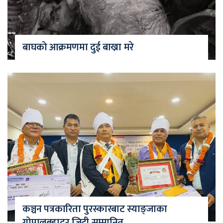
बाघको आक्रमणमा दुई बाख्रा मरे
कञ्चन पत्रकारिता पुरस्कारबाट स्याङ्जाका
गोपालबहादुर जिटी सम्मानित