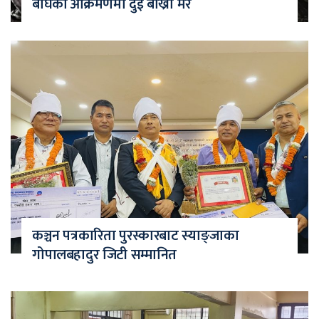
बाघको आक्रमणमा दुई बाख्रा मरे
कञ्चन पत्रकारिता पुरस्कारबाट स्याङ्जाका
गोपालबहादुर जिटी सम्मानित