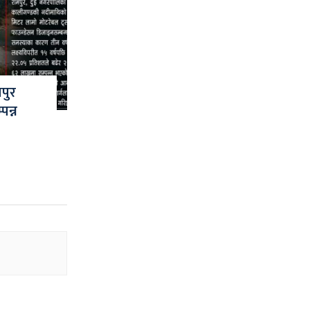
पुर
पन्न