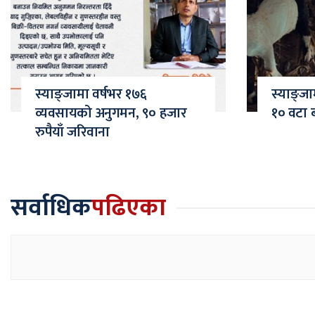
स्याङ्जामा वर्षभर १७६
स्याङ्ज
व्यवसायको अनुगमन, ९० हजार
१० वटा ब
रुपैयाँ जरिवाना
सर्वाधिक
पढिएका