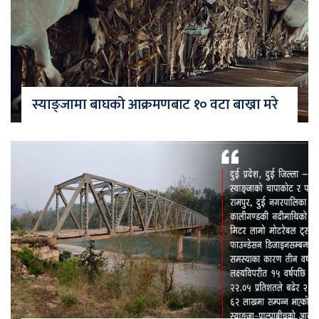
स्याङ्जामा बाघको आक्रमणबाट १० वटा बाख्रा मरे