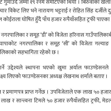
 गुमाउँदै जम्मा १९ रनमै समेटिएको थियो । बिरुवाका खेलाड
ार विकेट लिए भने नारायण भट्टराई र रोहित सिंह दर्जीले द
कोईराला घोषित हुँदै पाँच हजार रुपैयाँसहित ट्रफी पाएका
रपालिका र समूह ‘डी’ को विजेता हरिनास गाउँपालिकाबीच 
ा चापाकोट नगरपालिका र समूह ‘सी’ को विजेता गल्या
 पालिकाको सहभागिता रहेको छ ।
 गर्ने उद्देश्यले स्थापना भएको खुमा अर्याल फाउण्डेसनले
क्ष्य लिएको फाउण्डेसनका अध्यक्ष लेखनाथ शर्माले बताए ।
र प्रमाणपत्र प्राप्त गर्नेछ । उपविजेताले एक लाख ५० हजार
 लाख र सान्त्वना टिमले ५० हजार रुपैयाँसहित ट्रफी, मेडल 