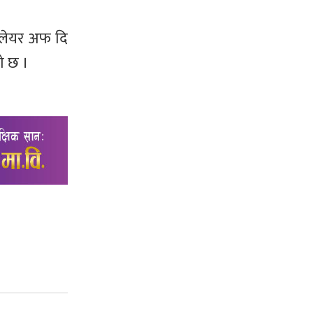
प्लेयर अफ दि
को छ ।