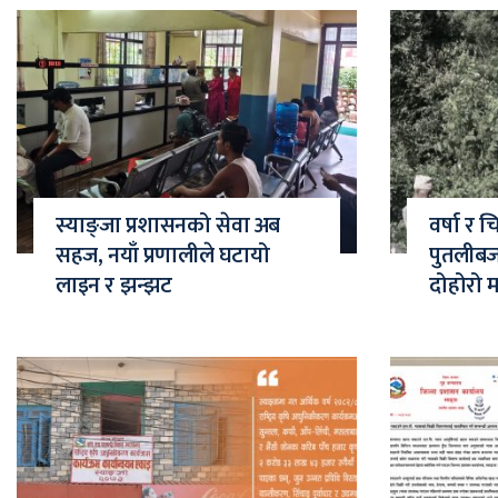
स्याङ्जा प्रशासनको सेवा अब
वर्षा र 
सहज, नयाँ प्रणालीले घटायो
पुतलीब
लाइन र झन्झट
दोहोरो 