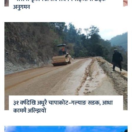
अनुगमन
३१ वर्षदेखि अधुरै चापाकोट–गल्याङ सडक, आधा
काममै अल्झियो