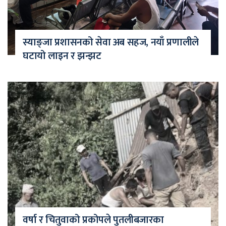
स्याङ्जा प्रशासनको सेवा अब सहज, नयाँ प्रणालीले
घटायो लाइन र झन्झट
वर्षा र चितुवाको प्रकोपले पुतलीबजारका