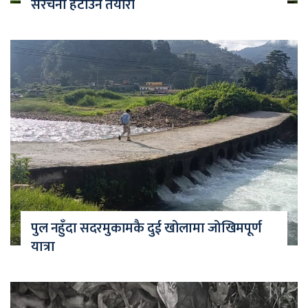
संरचना हटाउने तयारी
पुल नहुँदा सदरमुकामकै दुई खोलामा जोखिमपूर्ण
यात्रा