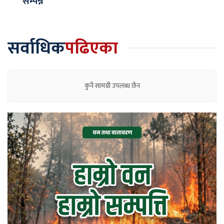
सम्पन्न
सर्वाधिक
पढिएका
कुनै सामग्री उपलब्ध छैन