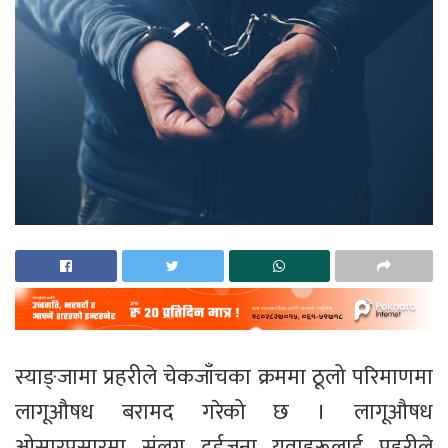
स्याङ्जामा प्रहरीले चेकजाँचका क्रममा ठूलो परिमाणमा
लागूऔषध बरामद गरेको छ । लागूऔषध
ओसारपसारमा संलग्न दुईजना युवाहरूलाई प्रहरीले