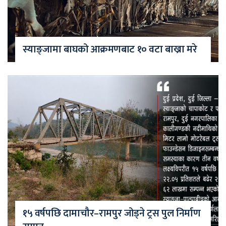
स्याङ्जामा बाघको आक्रमणबाट १० वटा बाख्रा मरे
१५ वर्षपछि दामाचौर–रामपुर जोड्ने ट्रस पुल निर्माण