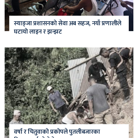
स्याङ्जा प्रशासनको सेवा अब सहज, नयाँ प्रणालीले
घटायो लाइन र झन्झट
वर्षा र चितुवाको प्रकोपले पुतलीबजारका