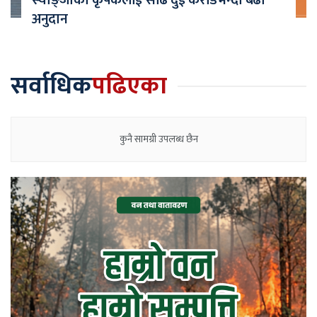
स्याङ्जाका कृषकलाई साढे दुई करोडभन्दा बढी
अनुदान
सर्वाधिक
पढिएका
कुनै सामग्री उपलब्ध छैन