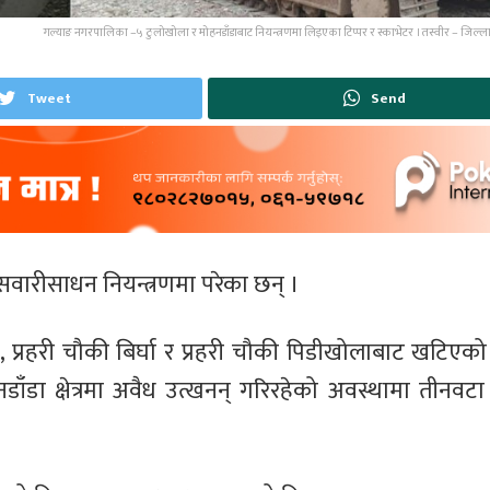
गल्याङ नगरपालिका –५ ठुलोखोला र मोहनडाँडाबाट नियन्त्रणमा लिइएका टिप्पर र स्काभेटर । तस्वीर – जिल्ला प
Tweet
Send
वारीसाधन नियन्त्रणमा परेका छन् ।
्रहरी चौकी बिर्घा र प्रहरी चौकी पिडीखोलाबाट खटिएको सं
ँडा क्षेत्रमा अवैध उत्खनन् गरिरहेको अवस्थामा तीनवट