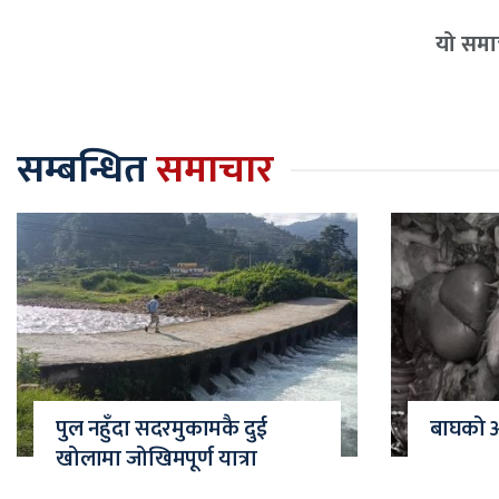
यो समाच
सम्बन्धित
समाचार
पुल नहुँदा सदरमुकामकै दुई
बाघको आक
खोलामा जोखिमपूर्ण यात्रा