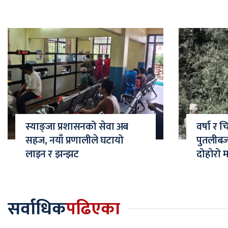
स्याङ्जा प्रशासनको सेवा अब
वर्षा र 
सहज, नयाँ प्रणालीले घटायो
पुतलीब
लाइन र झन्झट
दोहोरो 
सर्वाधिक
पढिएका