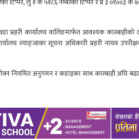
को टिप्पर, लु १ क ५१८६ नम्बरको टिप्पर र प्र ३ ०१००३ क 
वडा प्रहरी कार्यालय वालिङमार्फत आवश्यक कारबाहीको 
यालय स्याङ्जाका सूचना अधिकारी प्रहरी नायव उपरीक्षक
र रोक्न नियमित अनुगमन र कडाइका साथ कारबाही अघि बढ