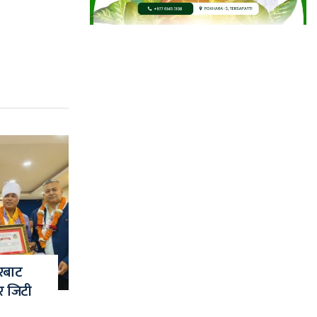
ारबाट
र जिटी