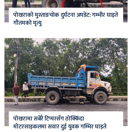
पोखराको मुस्ताङचोक दुर्घटना अपडेट: गम्भीर घाइते
गौतमको मृत्यु
पोखरामा सबेरै टिप्परसँग ठोक्किँदा
मोटरसाइकलमा सवार दुई युवक गम्भिर घाइते