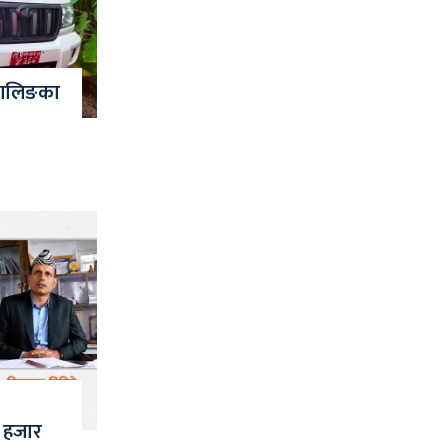
 वालिङका
 हजार