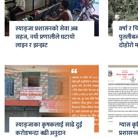
स्याङ्जा प्रशासनको सेवा अब
वर्षा र 
सहज, नयाँ प्रणालीले घटायो
पुतलीब
लाइन र झन्झट
दोहोरो 
स्याङ्जाका कृषकलाई साढे दुई
ग्यास कृ
करोडभन्दा बढी अनुदान
प्रशासन