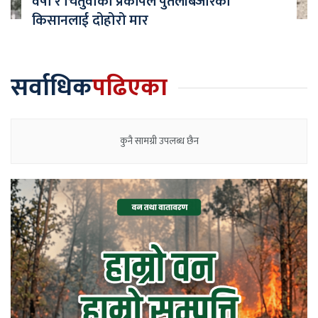
वर्षा र चितुवाको प्रकोपले पुतलीबजारका
किसानलाई दोहोरो मार
सर्वाधिक
पढिएका
कुनै सामग्री उपलब्ध छैन