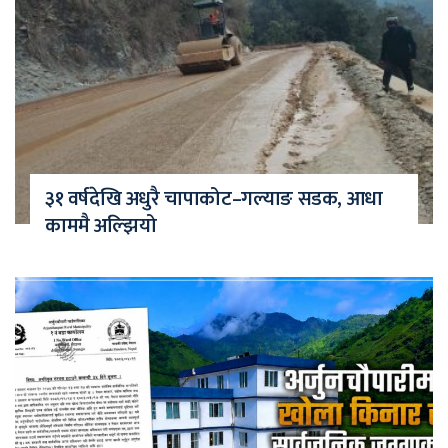
३१ वर्षदेखि अधुरै चापाकोट–गल्याङ सडक, आधा
काममै अल्झियो