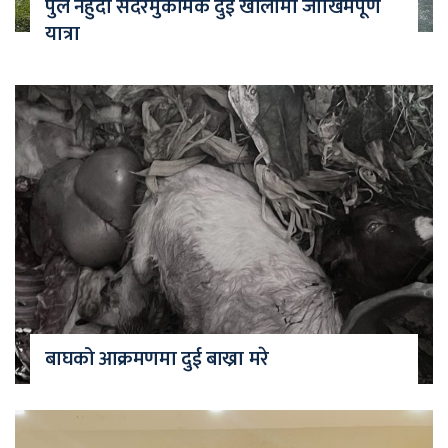
पुल नहुँदा सदरमुकामकै दुई खोलामा जोखिमपूर्ण
यात्रा
बाघको आक्रमणमा दुई बाख्रा मरे