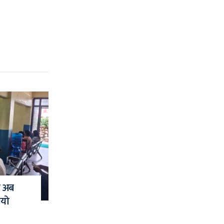
ा अब
ायो