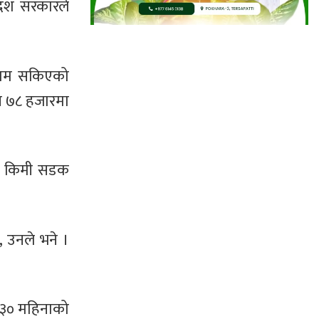
देश सरकारले
 काम सकिएको
ख ७८ हजारमा
 १० किमी सडक
 उनले भने ।
‘३० महिनाको