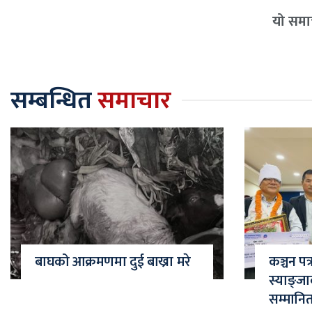
यो समाच
सम्बन्धित
समाचार
बाघको आक्रमणमा दुई बाख्रा मरे
कञ्चन पत
स्याङ्ज
सम्मानि