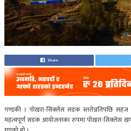
Share
गण्डकी । पोखरा-सिक्लेस सडक स्तरोन्नतिपछि सहज या
महत्वपूर्ण सडक आयोजनाका रुपमा पोखरा-सिक्लेस खण्ड
गएको हो ।