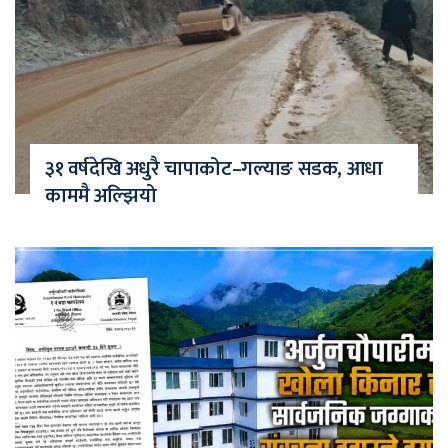
३१ वर्षदेखि अधुरै चापाकोट–गल्याङ सडक, आधा
काममै अल्झियो