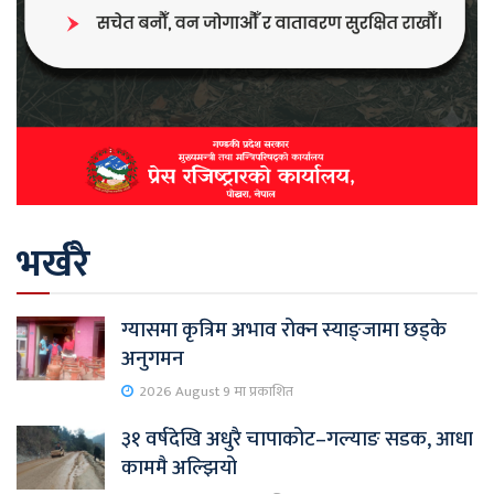
भर्खरै
ग्यासमा कृत्रिम अभाव रोक्न स्याङ्जामा छड्के
अनुगमन
2026 August 9 मा प्रकाशित
३१ वर्षदेखि अधुरै चापाकोट–गल्याङ सडक, आधा
काममै अल्झियो