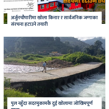
अर्जुनचौपारीमा खोला किनार र सार्वजनिक जग्गाका
संरचना हटाउने तयारी
पुल नहुँदा सदरमुकामकै दुई खोलामा जोखिमपूर्ण