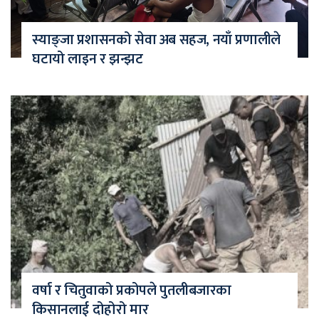
स्याङ्जा प्रशासनको सेवा अब सहज, नयाँ प्रणालीले
घटायो लाइन र झन्झट
वर्षा र चितुवाको प्रकोपले पुतलीबजारका
किसानलाई दोहोरो मार