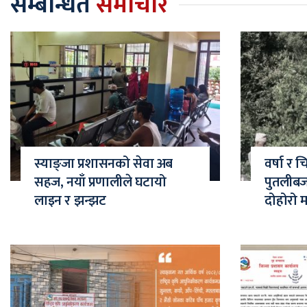
सम्बन्धित
समाचार
स्याङ्जा प्रशासनको सेवा अब
वर्षा र 
सहज, नयाँ प्रणालीले घटायो
पुतलीब
लाइन र झन्झट
दोहोरो 