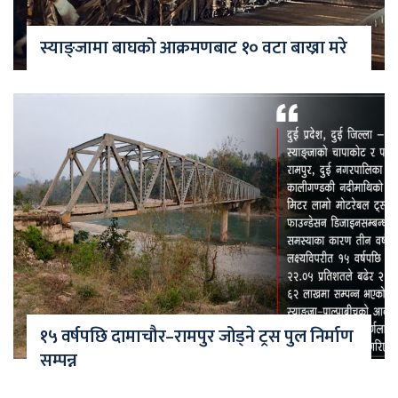
स्याङ्जामा बाघको आक्रमणबाट १० वटा बाख्रा मरे
१५ वर्षपछि दामाचौर–रामपुर जोड्ने ट्रस पुल निर्माण
सम्पन्न