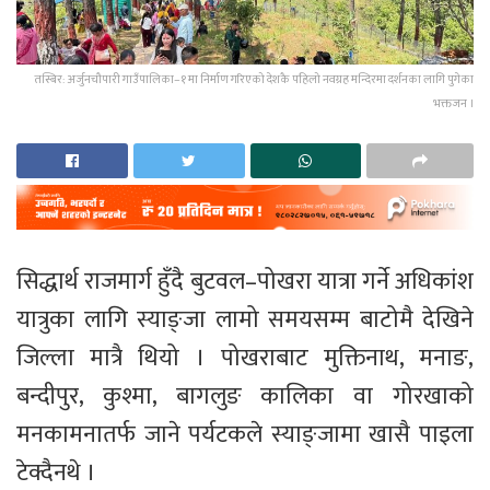
तस्बिर: अर्जुनचौपारी गाउँपालिका–१ मा निर्माण गरिएको देशकै पहिलो नवग्रह मन्दिरमा दर्शनका लागि पुगेका
भक्तजन ।
सिद्धार्थ राजमार्ग हुँदै बुटवल–पोखरा यात्रा गर्ने अधिकांश
यात्रुका लागि स्याङ्जा लामो समयसम्म बाटोमै देखिने
जिल्ला मात्रै थियो । पोखराबाट मुक्तिनाथ, मनाङ,
बन्दीपुर, कुश्मा, बागलुङ कालिका वा गोरखाको
मनकामनातर्फ जाने पर्यटकले स्याङ्जामा खासै पाइला
टेक्दैनथे ।