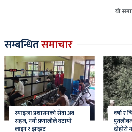
यो समाच
सम्बन्धित
समाचार
स्याङ्जा प्रशासनको सेवा अब
वर्षा र 
सहज, नयाँ प्रणालीले घटायो
पुतलीब
लाइन र झन्झट
दोहोरो 