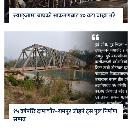
स्याङ्जामा बाघको आक्रमणबाट १० वटा बाख्रा मरे
१५ वर्षपछि दामाचौर–रामपुर जोड्ने ट्रस पुल निर्माण
सम्पन्न