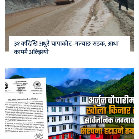
३१ वर्षदेखि अधुरै चापाकोट–गल्याङ सडक, आधा
काममै अल्झियो