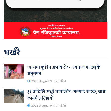
भर्खरै
ग्यासमा कृत्रिम अभाव रोक्न स्याङ्जामा छड्के
अनुगमन
2026 August 9 मा प्रकाशित
३१ वर्षदेखि अधुरै चापाकोट–गल्याङ सडक, आधा
काममै अल्झियो
2026 August 9 मा प्रकाशित