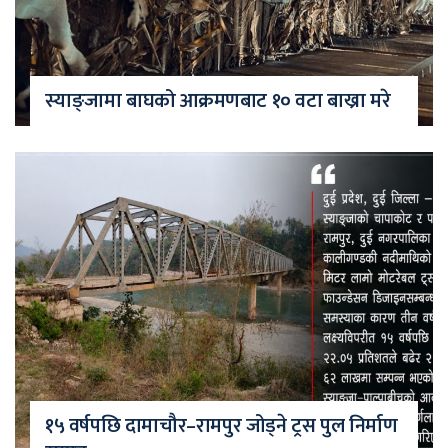
स्याङ्जामा बाघको आक्रमणबाट १० वटा बाख्रा मरे
१५ वर्षपछि दामाचौर–रामपुर जोड्ने ट्रस पुल निर्माण